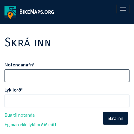
Togg
BikeMaps.org
navig
Skrá inn
Notendanafn
*
Lykilorð
*
Búa til notanda
Skrá inn
Ég man ekki lykilorðið mitt